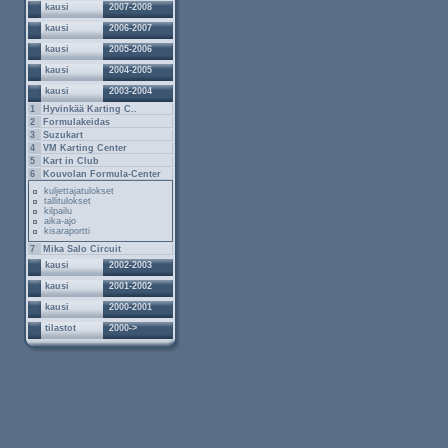
kausi
2007-2008
kausi
2006-2007
kausi
2005-2006
kausi
2004-2005
kausi
2003-2004
1
Hyvinkää Karting C..
2
Formulakeidas
3
Suzukart
4
VM Karting Center
5
Kart in Club
6
Kouvolan Formula-Center
kuljettajatulokset
tallitulokset
kilpailu
aika-ajo
kisaraportti
7
Mika Salo Circuit
kausi
2002-2003
kausi
2001-2002
kausi
2000-2001
tilastot
2000->